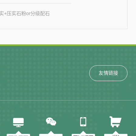
壤夯实+压实石粉or分级配石
友情链接



