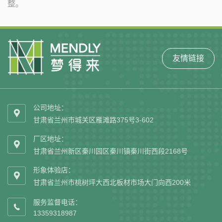
整。
友情链接
公司地址：

甘肃省兰州市城关区雁滩路375号3-602
厂区地址：

甘肃省兰州新区秦川园区秦川镇秦川街西段2168号
形象体验店：

甘肃省兰州市桃树坪大西北板材市场大门向西200米
服务监督电话：

13359318987