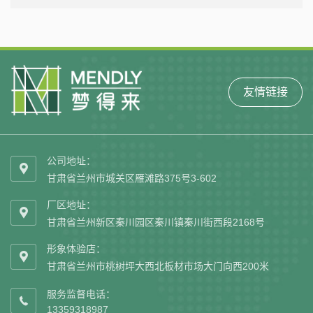
耐磨聚氨酯
友情链接
公司地址：

甘肃省兰州市城关区雁滩路375号3-602
厂区地址：

甘肃省兰州新区秦川园区秦川镇秦川街西段2168号
形象体验店：

甘肃省兰州市桃树坪大西北板材市场大门向西200米
服务监督电话：

13359318987