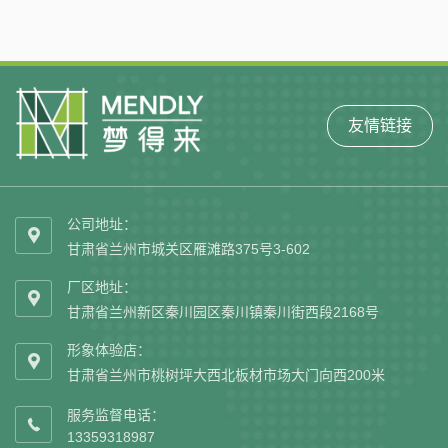
友情链接
公司地址：

甘肃省兰州市城关区雁滩路375号3-602
厂区地址：

甘肃省兰州新区秦川园区秦川镇秦川街西段2168号
形象体验店：

甘肃省兰州市桃树坪大西北板材市场大门向西200米
服务监督电话：

13359318987